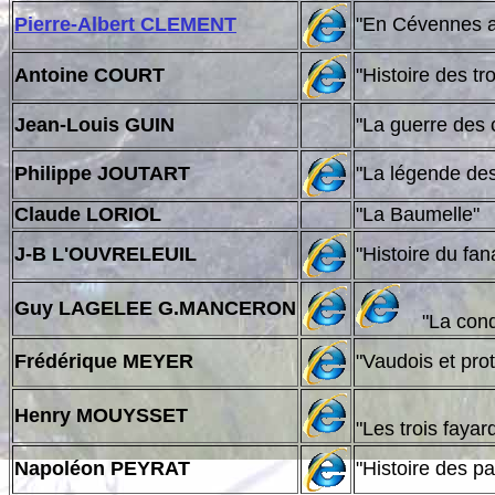
Pierre-Albert CLEMENT
"
En Cévenn
Antoine COURT
"Histoire d
Jean-Louis GUIN
"La guer
Philippe JOUTART
"La légende 
Claude LORIOL
"La Baumelle"
J-B L'OUVRELEUIL
"Histoire 
Guy LAGELEE G.MANCERON
"La conqu
Frédérique MEYER
"Vaudois et pro
Henry MOUYSSET
"Les trois faya
Napoléon PEYRAT
"Histoire 